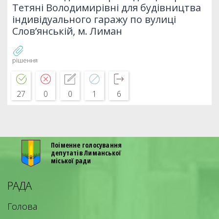
Тетяні Володимирівні для будівництва
індивідуального гаражу по вулиці
Слов’янській, м. Лиман
рішення
27
0
0
1
6
Поіменне голосування
депутатів Лиманської
міської ради
РАДА
Голова