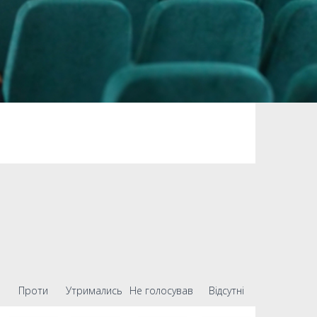
Проти
Утримались
Не голосував
Відсутні