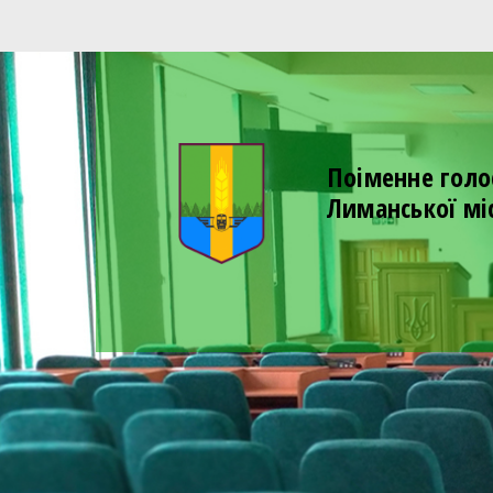
Поіменне голо
Лиманської мі