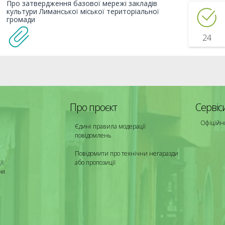
Про затвердження базової мережі закладів
культури Лиманської міської територіальної
громади
24
Про проєкт
Сервіс
Офіційн
Єдині правила модерації
повідомлень
Повідомити про технічни негаразди
ії
або пропозиції
ня