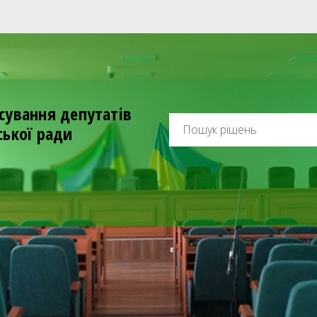
сування депутатів
ської ради