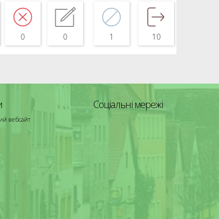
0
0
1
10
и
Соціальні мережі
ий вебсайт