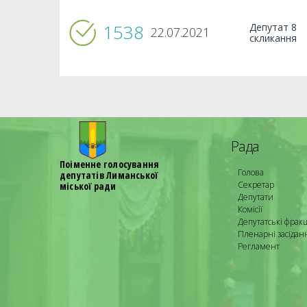
1538
Депутат 8
22.07.2021
скликання
Рада
Поіменне голосування
Голова
депутатів Лиманської
Секретар
міської ради
Депутати
Комісії
Депутатські фракц
Пленарні засідан
Регламент