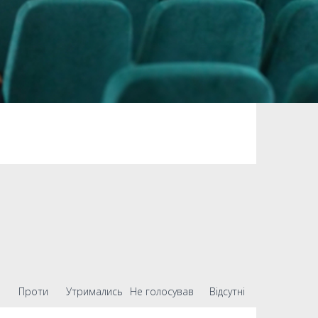
Проти
Утримались
Не голосував
Відсутні