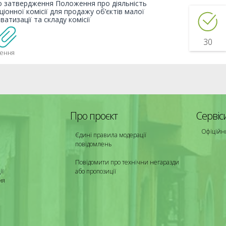
 затвердження Положення про діяльність
ціонної комісії для продажу об’єктів малої
ватизації та складу комісії
30
ення
Про проєкт
Сервіс
Офіційн
Єдині правила модерації
повідомлень
Повідомити про технічни негаразди
ії
або пропозиції
ня