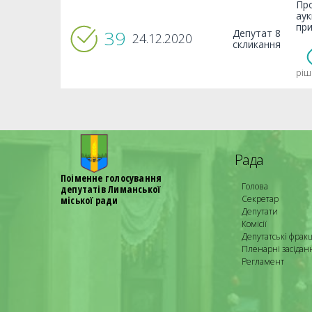
Про
аук
при
39
Депутат 8
24.12.2020
скликання
ріш
Рада
Поіменне голосування
Голова
депутатів Лиманської
Секретар
міської ради
Депутати
Комісії
Депутатські фракц
Пленарні засідан
Регламент