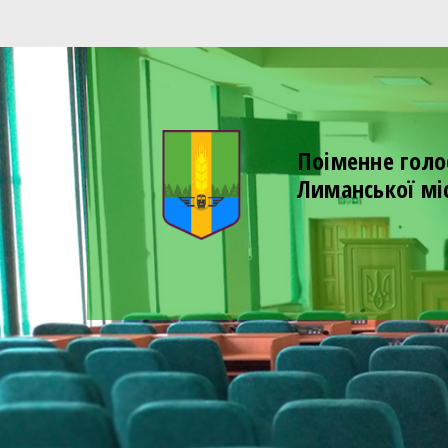
Поіменне голо
Лиманської мі