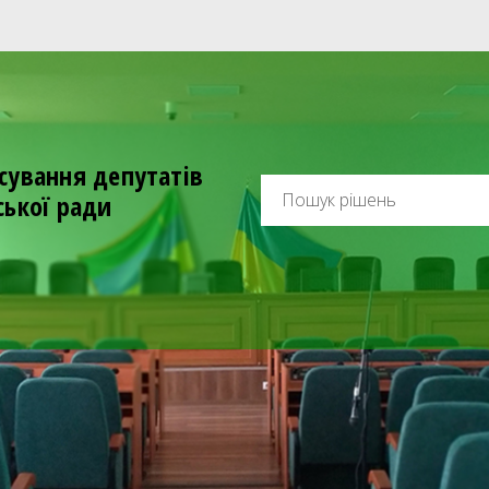
сування депутатів
ської ради