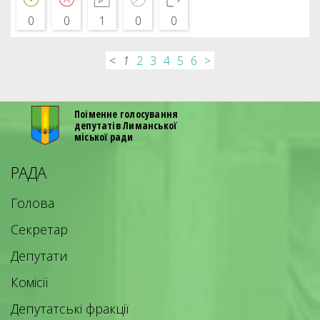
0
0
1
0
0
<
1
2
3
4
5
6
>
Поіменне голосування
депутатів Лиманської
міської ради
РАДА
Голова
Секретар
Депутати
Комісії
Депутатські фракції