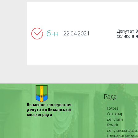
б-н
Депутат 8
22.04.2021
скликання
Рада
Поіменне голосування
Голова
депутатів Лиманської
Секретар
міської ради
Депутати
Комісії
Депутатські фракц
Пленарні засідан