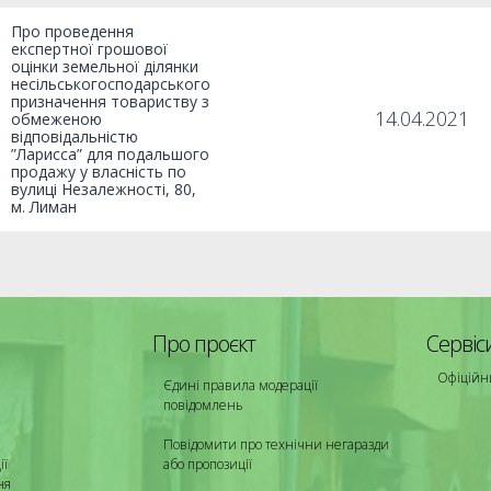
Про проведення
експертної грошової
оцінки земельної ділянки
несільськогосподарського
призначення товариству з
14.04.2021
обмеженою
відповідальністю
”Ларисса” для подальшого
продажу у власність по
вулиці Незалежності, 80,
м. Лиман
Про проєкт
Сервіс
Офіційн
Єдині правила модерації
повідомлень
Повідомити про технічни негаразди
ії
або пропозиції
ня