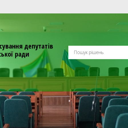
сування депутатів
ської ради