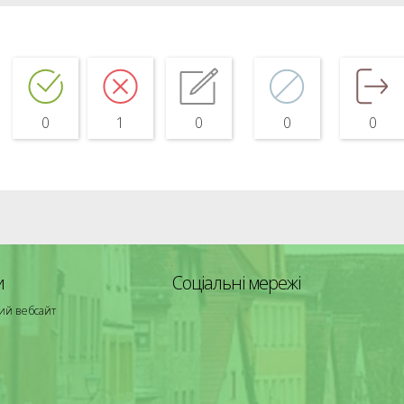
0
1
0
0
0
и
Соціальні мережі
ий вебсайт