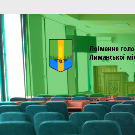
Поіменне голо
Лиманської мі