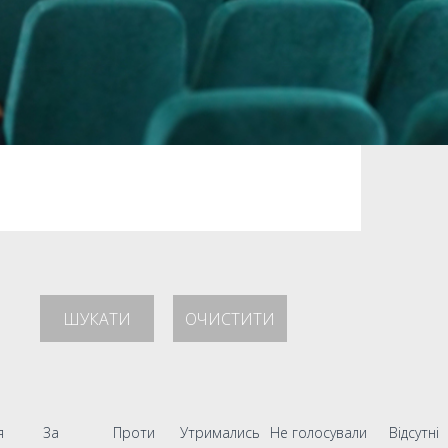
ШУКАТИ
ОЧИСТИТИ
я
За
Проти
Утримались
Не голосували
Відсутні