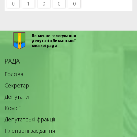
0
1
0
0
0
Поіменне голосування
депутатів Лиманської
міської ради
РАДА
Голова
Секретар
Депутати
Комісії
Депутатські фракції
Пленарні засідання