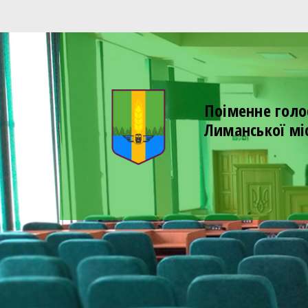
Поіменне голо
Лиманської мі