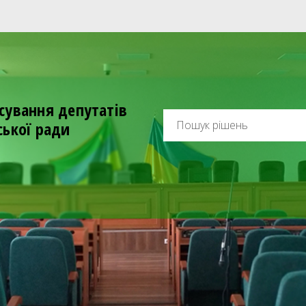
сування депутатів
ської ради