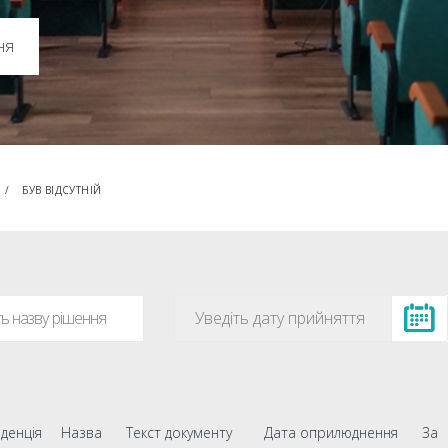
ня
БУВ ВІДСУТНІЙ
денція
Назва
Текст документу
Дата оприлюднення
За