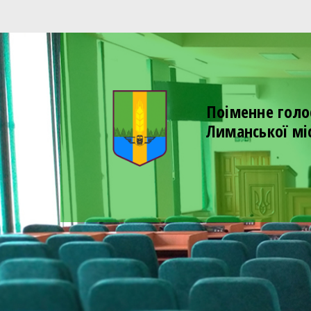
Поіменне голо
Лиманської мі