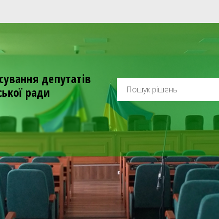
сування депутатів
ської ради