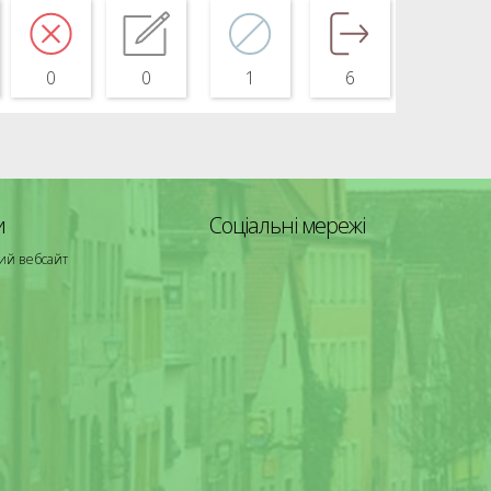
0
0
1
6
и
Соціальні мережі
ий вебсайт