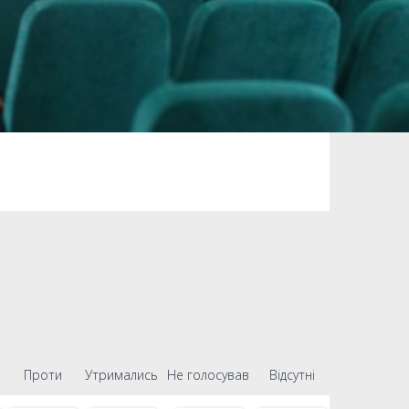
Проти
Утримались
Не голосував
Відсутні