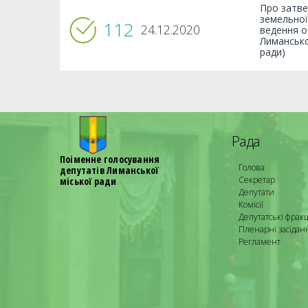
Про затве
земельної
112
24.12.2020
ведення о
Лимансько
ради)
Рада
Поіменне голосування
Голова
депутатів Лиманської
Секретар
міської ради
Депутати
Комісії
Депутатські фракц
Пленарні засідан
Регламент