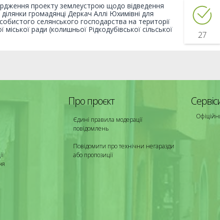
рдження проекту землеустрою щодо відведення
 ділянки громадянці Деркач Аллі Юхимівні для
собистого селянського господарства на території
ї міської ради (колишньої Рідкодубівської сільської
27
Про проєкт
Сервіс
Офіційн
Єдині правила модерації
повідомлень
Повідомити про технічни негаразди
ії
або пропозиції
ня