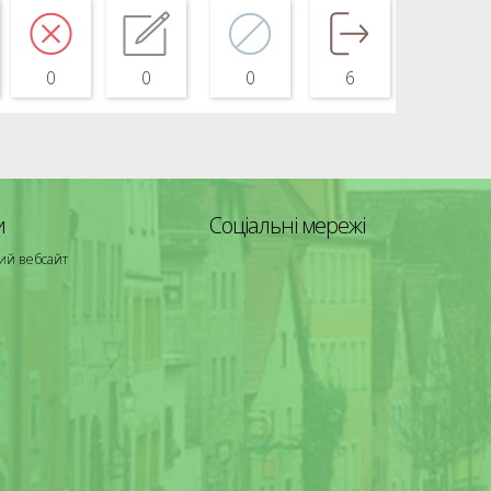
0
0
0
6
и
Соціальні мережі
ий вебсайт