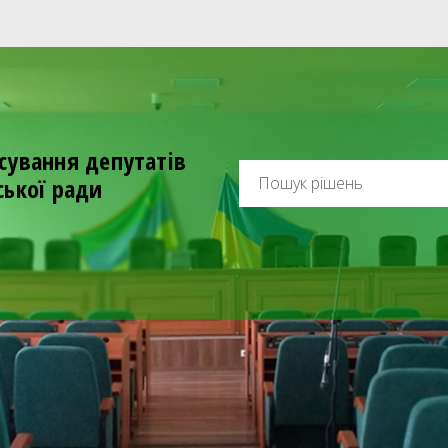
сування депутатів
ської ради