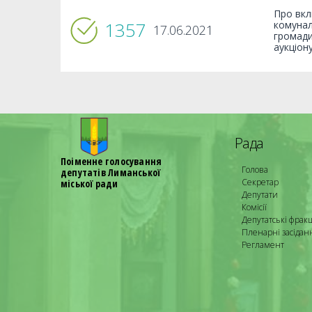
Про вкл
1357
комунал
17.06.2021
громади
аукціон
Рада
Поіменне голосування
Голова
депутатів Лиманської
Секретар
міської ради
Депутати
Комісії
Депутатські фракц
Пленарні засідан
Регламент