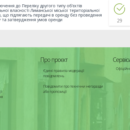
ючення до Переліку другого типу об’єктів
ьної власності Лиманської міської територіальної
, що підлягають передачі в оренду без проведення
у та затвердження умов оренди
29
Про проєкт
Сервіс
Офіційн
Єдині правила модерації
повідомлень
Повідомити про технічни негаразди
ії
або пропозиції
ня