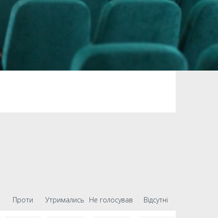
Проти
Утримались
Не голосував
Відсутні