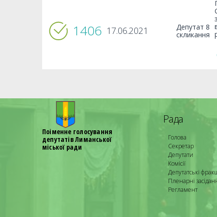
1406
Депутат 8
17.06.2021
скликання
Рада
Поіменне голосування
Голова
депутатів Лиманської
Секретар
міської ради
Депутати
Комісії
Депутатські фракц
Пленарні засідан
Регламент