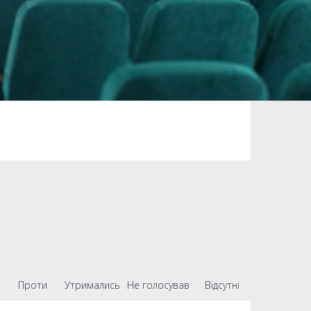
Проти
Утримались
Не голосував
Відсутні