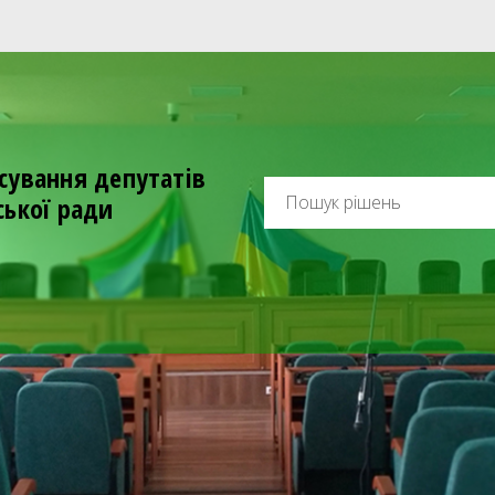
сування депутатів
ської ради