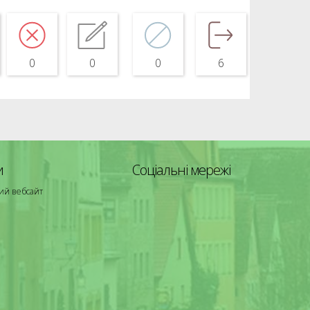
0
0
0
6
и
Соціальні мережі
ий вебсайт