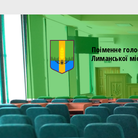
Поіменне голо
Лиманської мі