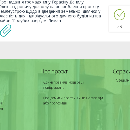
Про надання громадянину Герасіну Данилу
Олександровичу дозволу на розроблення проекту
землеустрою щодо відведення земельної ділянки у
власність для індивідуального дачного будівництва
район “Голубих озер”, м. Лиман
29
Про проєкт
Сервіс
Офіційн
Єдині правила модерації
повідомлень
Повідомити про технічни негаразди
ії
або пропозиції
ня