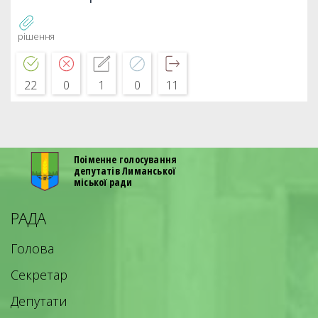
рішення
22
0
1
0
11
Поіменне голосування
депутатів Лиманської
міської ради
РАДА
Голова
Секретар
Депутати