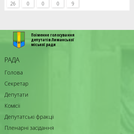
26
0
0
0
9
Поіменне голосування
депутатів Лиманської
міської ради
РАДА
Голова
Секретар
Депутати
Комісії
Депутатські фракції
Пленарні засідання