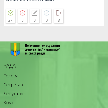
27
0
0
0
8
Поіменне голосування
депутатів Лиманської
міської ради
РАДА
Голова
Секретар
Депутати
Комісії