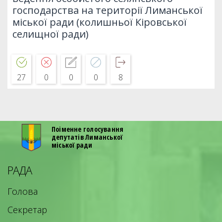
господарства на території Лиманської
міської ради (колишньої Кіровської
селищної ради)
27
0
0
0
8
Поіменне голосування
депутатів Лиманської
міської ради
РАДА
Голова
Секретар