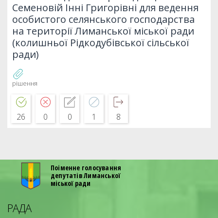
Семеновій Інні Григорівні для ведення
особистого селянського господарства
на території Лиманської міської ради
(колишньої Рідкодубівської сільської
ради)
рішення
26
0
0
1
8
Поіменне голосування
депутатів Лиманської
міської ради
РАДА