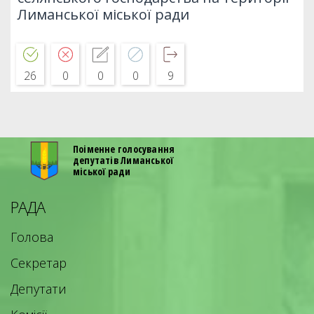
Лиманської міської ради
26
0
0
0
9
Поіменне голосування
депутатів Лиманської
міської ради
РАДА
Голова
Секретар
Депутати