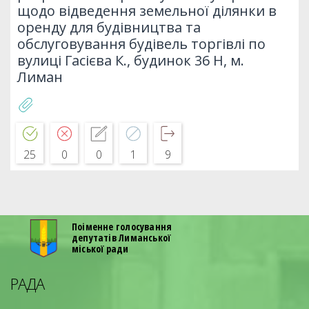
щодо відведення земельної ділянки в
оренду для будівництва та
обслуговування будівель торгівлі по
вулиці Гасієва К., будинок 36 Н, м.
Лиман
25
0
0
1
9
Поіменне голосування
депутатів Лиманської
міської ради
РАДА