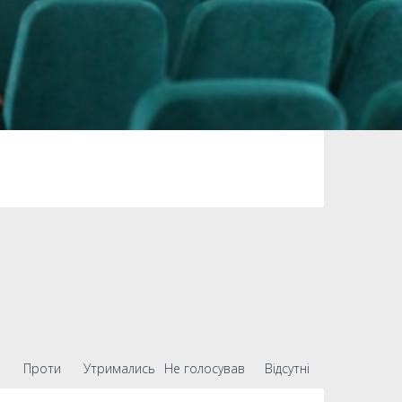
Проти
Утримались
Не голосував
Відсутні