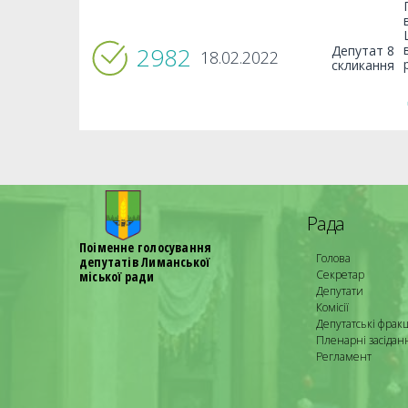
2982
Депутат 8
18.02.2022
скликання
Рада
Поіменне голосування
Голова
депутатів Лиманської
Секретар
міської ради
Депутати
Комісії
Депутатські фракц
Пленарні засідан
Регламент