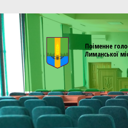
Поіменне голо
Лиманської мі