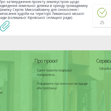
Про затвердження проекту землеустрою щодо
відведення земельної ділянки в оренду громадянину
Шнипку Сергію Миколайовичу для сінокосіння і
випасання худоби на території Лиманської міської
ради (колишньої Кіровської селищної ради)
25
Про проєкт
Сервіс
Офіційн
Єдині правила модерації
повідомлень
Повідомити про технічни негаразди
ії
або пропозиції
ня