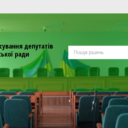
сування депутатів
ської ради