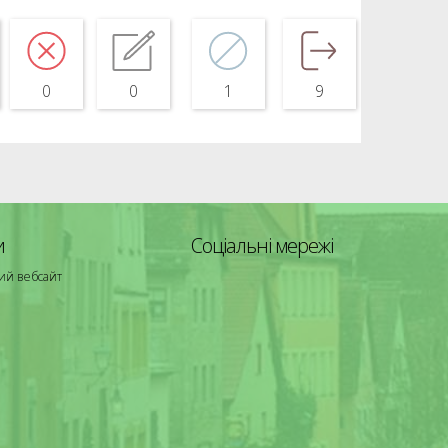
0
0
1
9
и
Соціальні мережі
ий вебсайт