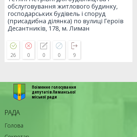
обслуговування житлового будинку,
господарських будівель і споруд
(присадибна ділянка) по вулиці Героїв
Десантників, 178, м. Лиман
26
0
0
0
9
Поіменне голосування
депутатів Лиманської
міської ради
РАДА
Голова
Секретар