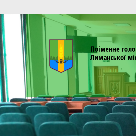
Поіменне голо
Лиманської мі