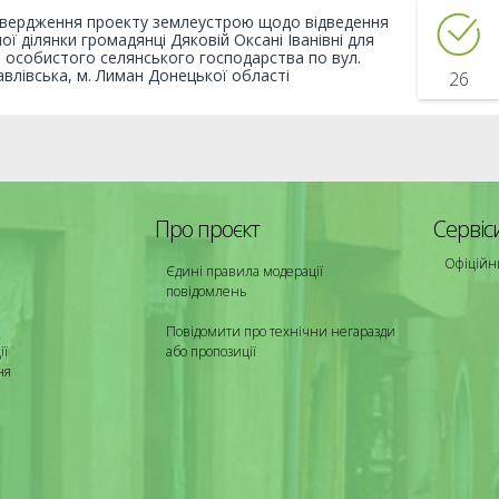
вердження проекту землеустрою щодо відведення
ої ділянки громадянці Дяковій Оксані Іванівні для
 особистого селянського господарства по вул.
влівська, м. Лиман Донецької області
26
Про проєкт
Сервіс
Офіційн
Єдині правила модерації
повідомлень
Повідомити про технічни негаразди
ії
або пропозиції
ня