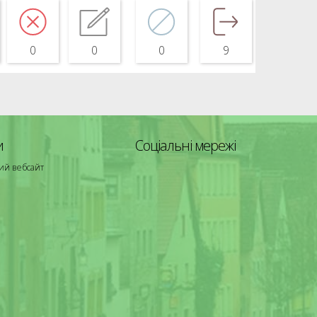
0
0
0
9
и
Соціальні мережі
ий вебсайт