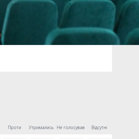
Проти
Утримались
Не голосував
Відсутні