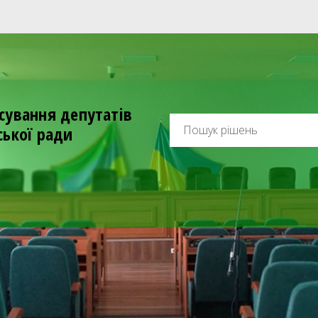
сування депутатів
ської ради