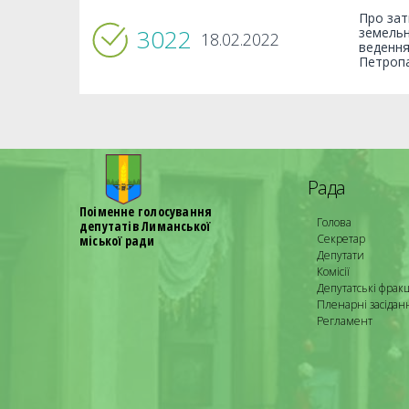
Про зат
3022
земельн
18.02.2022
ведення
Петропа
Рада
Поіменне голосування
Голова
депутатів Лиманської
Секретар
міської ради
Депутати
Комісії
Депутатські фракц
Пленарні засідан
Регламент