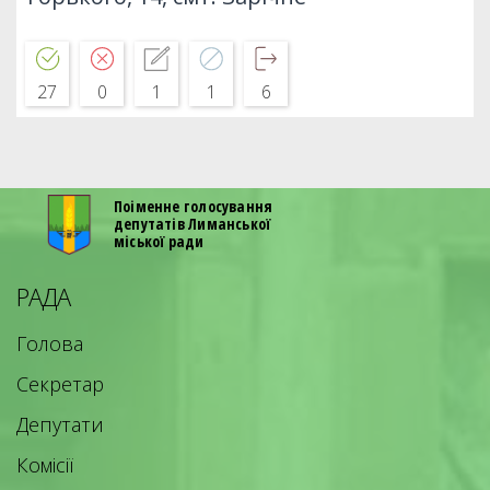
27
0
1
1
6
Поіменне голосування
депутатів Лиманської
міської ради
РАДА
Голова
Секретар
Депутати
Комісії