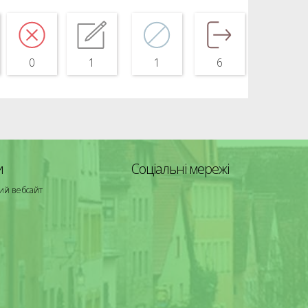
0
1
1
6
и
Соціальні мережі
ий вебсайт