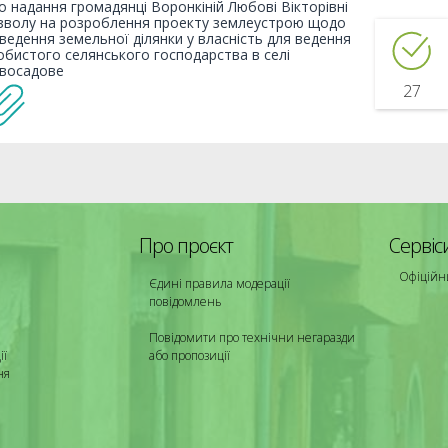
о надання громадянці Воронкіній Любові Вікторівні
зволу на розроблення проекту землеустрою щодо
дведення земельної ділянки у власність для ведення
обистого селянського господарства в селі
восадове
27
Про проєкт
Сервіс
Офіційн
Єдині правила модерації
повідомлень
Повідомити про технічни негаразди
ії
або пропозиції
ня