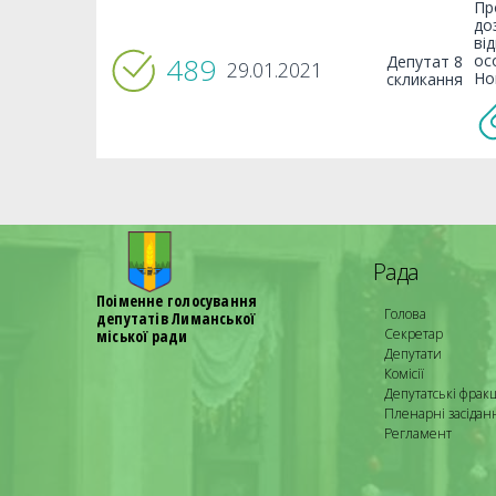
Пр
до
ві
489
ос
Депутат 8
29.01.2021
Но
скликання
Рада
Поіменне голосування
Голова
депутатів Лиманської
Секретар
міської ради
Депутати
Комісії
Депутатські фракц
Пленарні засідан
Регламент