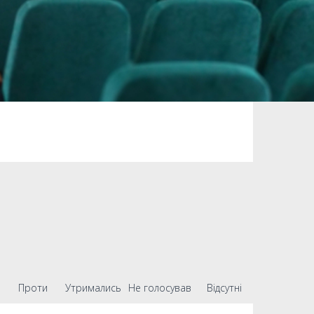
Проти
Утримались
Не голосував
Відсутні