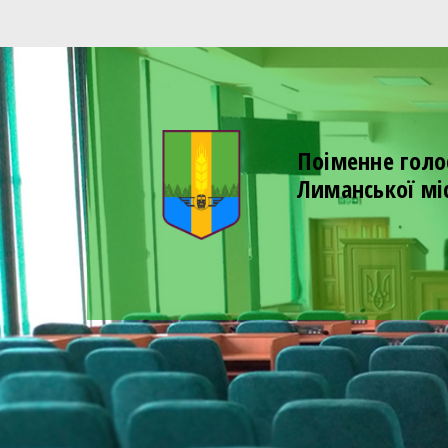
Поіменне голо
Лиманської мі