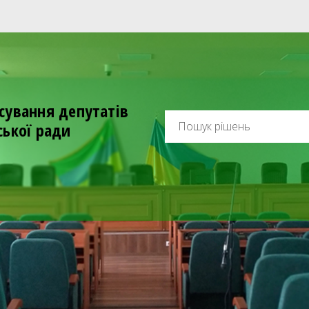
сування депутатів
ської ради