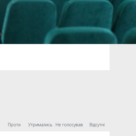
Проти
Утримались
Не голосував
Відсутні