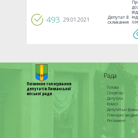
Пр
до
ві
493
ін
Депутат 8
29.01.2021
оз
скликання
Рада
Поіменне голосування
Голова
депутатів Лиманської
Секретар
міської ради
Депутати
Комісії
Депутатські фракц
Пленарні засідан
Регламент