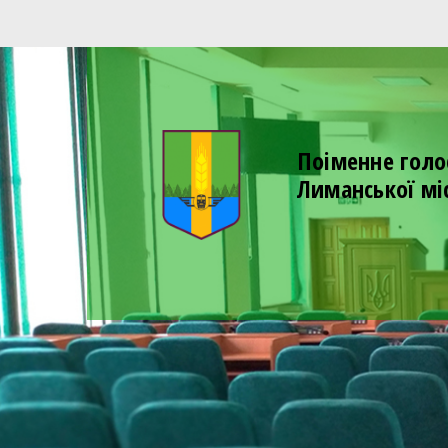
Поіменне голо
Лиманської мі