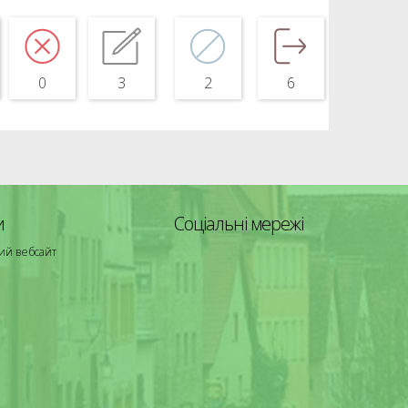
0
3
2
6
и
Соціальні мережі
ий вебсайт