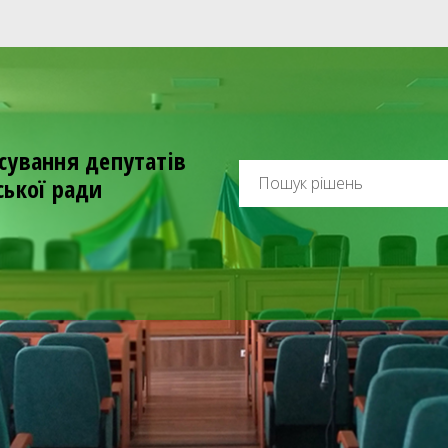
сування депутатів
ської ради