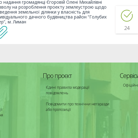
о надання громадянці Єгоровій Олені Михайлівні
зволу на розроблення проекту землеустрою щодо
дведення земельної ділянки у власність для
дивідуального дачного будівництва район “Голубих
ер”, м. Лиман
24
Про проєкт
Сервіс
Офіційн
Єдині правила модерації
повідомлень
Повідомити про технічни негаразди
ії
або пропозиції
ня