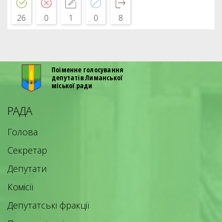
26
0
1
0
8
Поіменне голосування
депутатів Лиманської
міської ради
РАДА
Голова
Секретар
Депутати
Комісії
Депутатські фракції