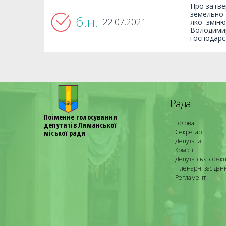
Про затве
земельної
б.н.
22.07.2021
якої змін
Володимир
господарс
Рада
Поіменне голосування
Голова
депутатів Лиманської
Секретар
міської ради
Депутати
Комісії
Депутатські фракц
Пленарні засідан
Регламент