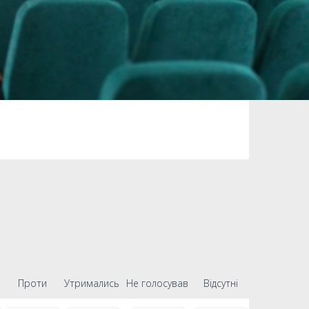
Проти
Утримались
Не голосував
Відсутні