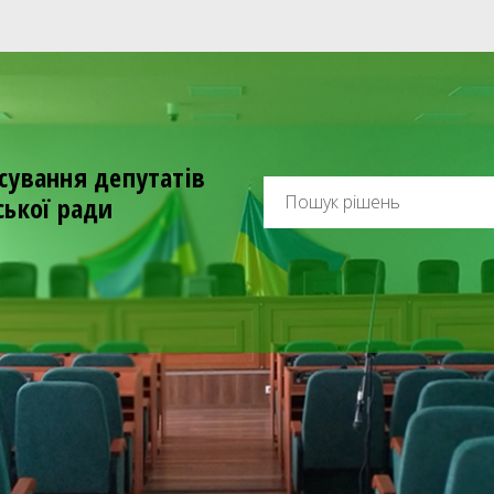
сування депутатів
ської ради