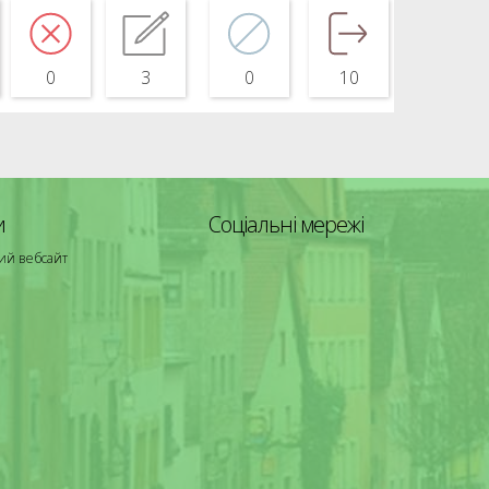
0
3
0
10
и
Соціальні мережі
ий вебсайт