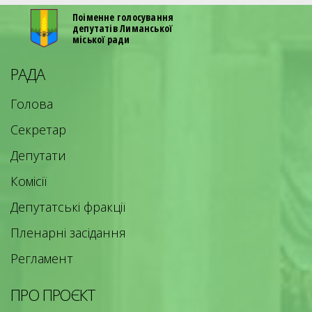
Полтавський, Садівницьке товариство
"Стрункий кипарис", Садове товариство
Поіменне голосування
Васильок, Садове товариство "Зелений сад",
депутатів Лиманської
міської ради
Садове товариство Ромашка, с-ще Ставки
РАДА
Голова
Секретар
Депутати
Комісії
Депутатські фракції
Пленарні засідання
Регламент
ПРО ПРОЄКТ