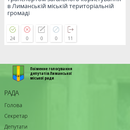
в Лиманській міській територіальній
громаді
24
0
0
0
11
Поіменне голосування
депутатів Лиманської
міської ради
РАДА
Голова
Секретар
Депутати