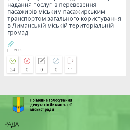
надання послуг із перевезення
пасажирів міським пасажирським
транспортом загального користування
в Лиманській міській територіальній
громаді
рішення
24
0
0
0
11
Поіменне голосування
депутатів Лиманської
міської ради
РАДА