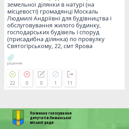
земельної ділянки в натурі (на
місцевості) громадянці Москаль
Людмилі Андріївні для будівництва і
обслуговування жилого будинку,
господарських будівель і споруд
(присадибна ділянка) по провулку
Святогірському, 22, смт Ярова
рішення
22
0
0
1
11
Поіменне голосування
депутатів Лиманської
міської ради