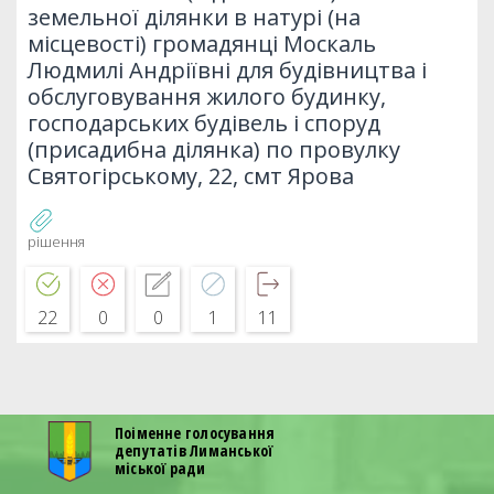
земельної ділянки в натурі (на
місцевості) громадянці Москаль
Людмилі Андріївні для будівництва і
обслуговування жилого будинку,
господарських будівель і споруд
(присадибна ділянка) по провулку
Святогірському, 22, смт Ярова
рішення
22
0
0
1
11
Поіменне голосування
депутатів Лиманської
міської ради